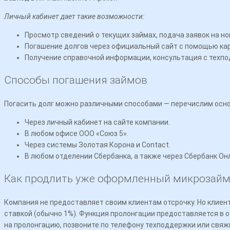
Личный кабинет дает такие возможности:
Просмотр сведений о текущих займах, подача заявок на н
Погашение долгов через официальный сайт с помощью ка
Получение справочной информации, консультация с техп
Способы погашения займов
Погасить долг можно различными способами — перечислим осн
Через личный кабинет на сайте компании.
В любом офисе ООО «Союз 5».
Через системы Золотая Корона и Contact.
В любом отделении Сбербанка, а также через Сбербанк Он
Как продлить уже оформленный микрозайм
Компания не предоставляет своим клиентам отсрочку. Но клиен
ставкой (обычно 1%). Функция пролонгации предоставляется в о
на пролонгацию, позвоните по телефону техподдержки или свяж