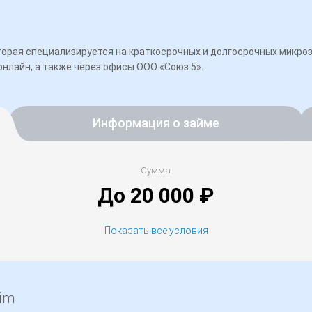
которая специализируется на краткосрочных и долгосрочных мик
нлайн, а также через офисы ООО «Союз 5».
Информация о займе
Сумма
До 20 000 ₽
Показать все условия
001503140006969
aim
г. Санкт-Петербург, ул. Мебельная