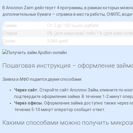
В Аполлон Zaim действует 4 программы, в рамках которых можно 
Телефон
дополнительные бумаги — справка в места работы, СНИЛС, води
Сумма
От 2 до 100 тысяч рублей
E-mail
Ставка
0% (для новичков) либо 1% (для всех ост
Сроки
2-365 дней
Название организации
Пошаговая инструкция – оформление займа 
Заявка в МФО подается двумя способами:
Через сайт.
Откройте сайт Аполлон Займ, кликните по кно
подтвердите оформление займа. В течение 1-2 минут опе
Через офисы.
Оформление займа доступно также через офи
течение 5-10 минут оператор сообщит ответ.
Какими способами можно получить микроз