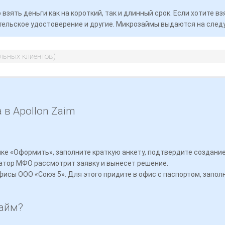
взять деньги как на короткий, так и длинный срок. Если хотите в
8 (800) 775-55-76
тельское удостоверение и другие. Микрозаймы выдаются на след
support@apollon-zaym.ru
альных клиентов)
ООО МКК «ДЗП-РАЗВИТИЕ 7»
в Apollon Zaim
пке «Оформить», заполните краткую анкету, подтвердите создание
ратор МФО рассмотрит заявку и вынесет решение.
сы ООО «Союз 5». Для этого придите в офис с паспортом, заполн
айм?