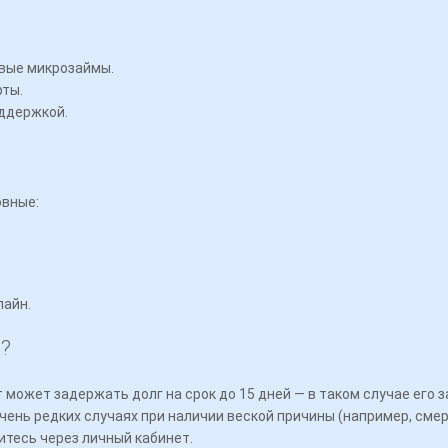
овые микрозаймы.
рты.
оддержкой.
овные:
лайн.
?
т может задержать долг на срок до 15 дней — в таком случае его
чень редких случаях при наличии веской причины (например, сме
итесь через личный кабинет.