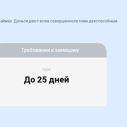
розаймах. Деньги дают всем совершеннолетним дееспособным
Требования к заемщику
Срок
До 25 дней
, дом 12, корпус 1, литер А, помещение 53-Н, офис 435