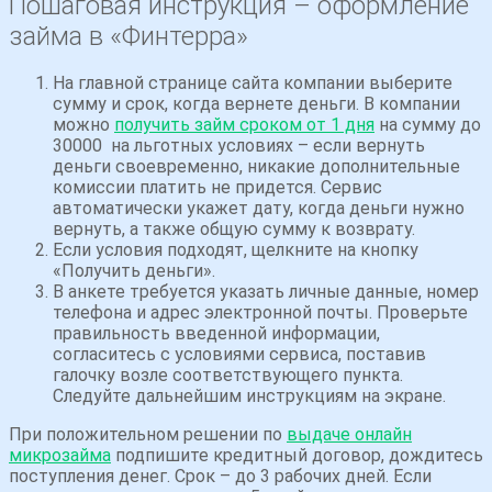
Пошаговая инструкция – оформление
info@финтерра.рф
займа в «Финтерра»
Название организации
На главной странице сайта компании выберите
ООО МКК «Финтерра»
сумму и срок, когда вернете деньги. В компании
можно
получить займ сроком от 1 дня
на сумму до
30000 на льготных условиях – если вернуть
деньги своевременно, никакие дополнительные
комиссии платить не придется. Сервис
автоматически укажет дату, когда деньги нужно
вернуть, а также общую сумму к возврату.
Если условия подходят, щелкните на кнопку
«Получить деньги».
В анкете требуется указать личные данные, номер
телефона и адрес электронной почты. Проверьте
правильность введенной информации,
согласитесь с условиями сервиса, поставив
галочку возле соответствующего пункта.
Следуйте дальнейшим инструкциям на экране.
При положительном решении по
выдаче онлайн
микрозайма
подпишите кредитный договор, дождитесь
поступления денег. Срок – до 3 рабочих дней. Если