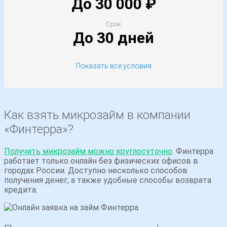
До 30 000 ₽
Срок
До 30 дней
Показать все условия
Лицензия ЦБ РФ
651303532002603
Как взять микрозайм в компании
«Финтерра»?
Адрес
г. Новосибирск, ул. Октябрьская магистраль, д. 3,
Получить микрозайм можно круглосуточно
. Финтерра
оф. 903
работает только онлайн без физических офисов в
городах России. Доступно несколько способов
Телефон
получения денег, а также удобные способы возврата
кредита.
8 (800) 301-43-44
E-mail